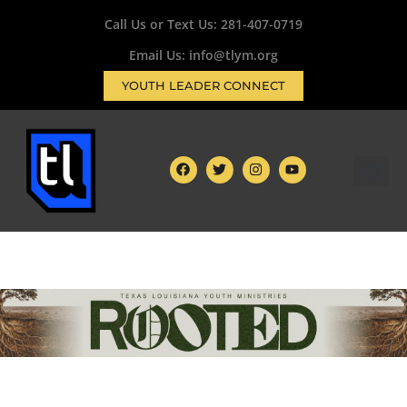
Call Us or Text Us:
281-407-0719
Email Us: info@tlym.org
YOUTH LEADER CONNECT