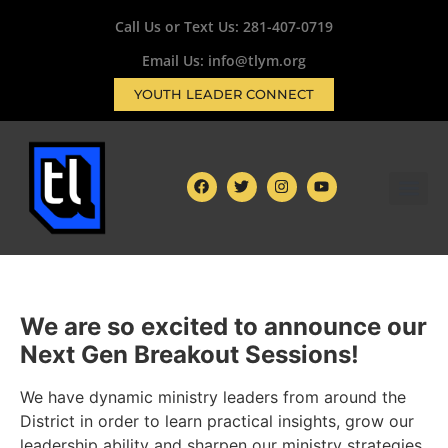
Call Us or Text Us:
281-407-0719
Email Us: info@tlym.org
YOUTH LEADER CONNECT
CONTACT US
GIVE TO SPEED THE LIG
We are so excited to announce our
Next Gen Breakout Sessions!
We have dynamic ministry leaders from around the
District in order to learn practical insights, grow our
leadership ability and sharpen our ministry strategies.